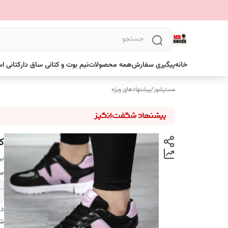
خانه
پیگیری سفارش
همه محصولات
نیم بوت و کتانی ساق دار
کتانی ا
مسترشوز
/
پیشنهادهای ویژه
ک
بر
سا
دس
شن