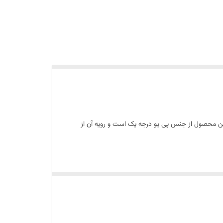
سب هستید کتانی نیوبالانس کد010 بهترین گزینه برای شماست. زیره این محصول از جنس پی یو درجه یک است و رویه آن از