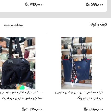
796,000
599,000
کیف و کوله
مشاهده همه
کیف مجلسی میو میو جنس خارجی
ساک بسیار جادار جنس غواصی 
درجه یک در دو رنگ
مشکی جنس خارجی درجه یک
2,270,000
1,980,000