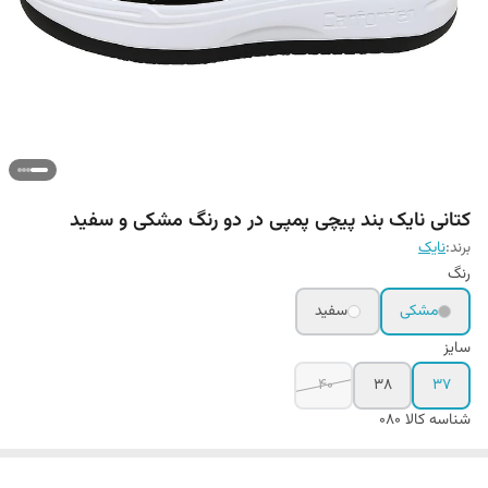
کتانی نایک بند پیچی پمپی در دو رنگ مشکی و سفید
برند:
نایک
رنگ
مشکی
سفید
سایز
40
38
37
شناسه کالا
080