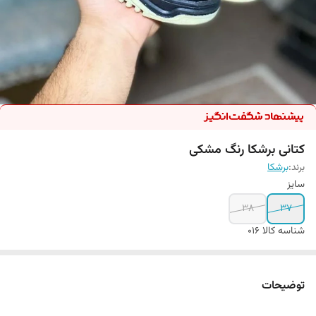
کتانی برشکا رنگ مشکی
برند:
برشکا
سایز
38
37
شناسه کالا
016
توضیحات