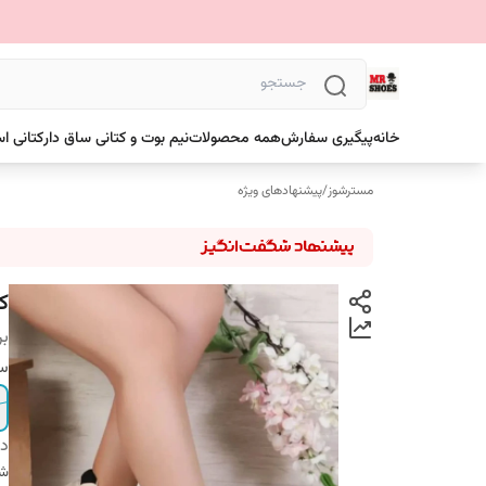
خانه
پیگیری سفارش
همه محصولات
نیم بوت و کتانی ساق دار
کتانی ا
مسترشوز
/
پیشنهادهای ویژه
ک
بر
سا
دس
شن