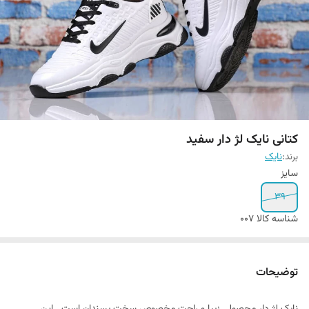
کتانی نایک لژ دار سفید
برند:
نایک
سایز
39
شناسه کالا
007
توضیحات