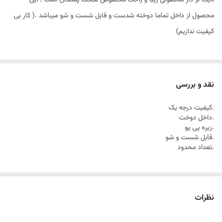
نایک لژ دار محصولی زیبا و راحت مخصوص سخت پسندان است . این
محصول از داخل تماما دوخته شدست و قابل شست و شو میباشد .( کار بی
کیفیت نداریم)
نقد و بررسی
.کیفیت درجه یک
.داخل دوخت
.زیره پی یو
.قابل شست و شو
.تعداد محدود
نظرات