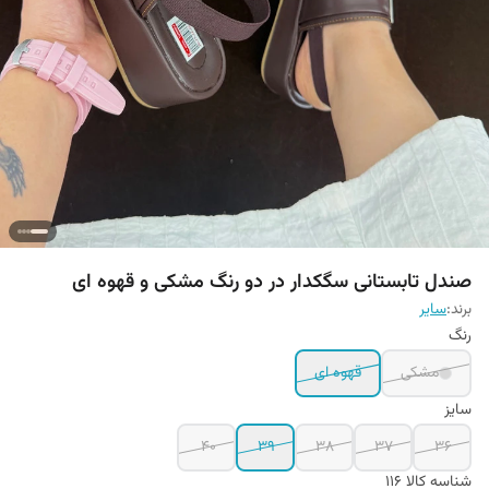
صندل تابستانی سگکدار در دو رنگ مشکی و قهوه ای
برند:
سایر
رنگ
مشکی
قهوه ای
سایز
40
39
38
37
36
شناسه کالا
116