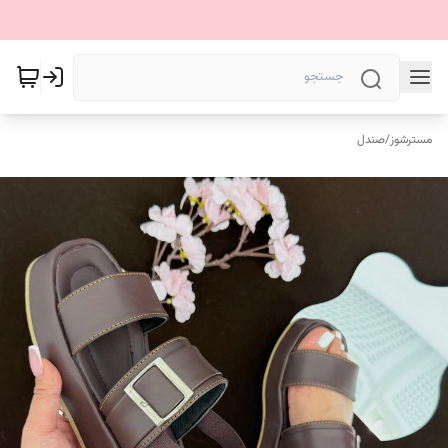
مسترشوز
/
صندل