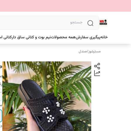
خانه
پیگیری سفارش
همه محصولات
نیم بوت و کتانی ساق دار
کتانی ا
مسترشوز
/
صندل
ص
بر
ر
سا
دس