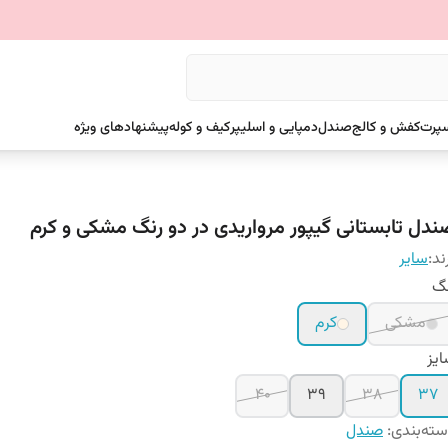
سپرت
کفش و کالج
صندل
دمپایی و اسلیپر
کیف و کوله
پیشنهادهای ویژه
ندل تابستانی گیپور مرواریدی در دو رنگ مشکی و کرم
ند:
سایر
نگ
مشکی
کرم
یز
40
39
38
37
ته‌بندی
:
صندل