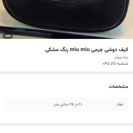
کیف دوشی چرمی miu miu رنگ مشکی
برند:
سایر
شناسه کالا
045
مشخصات
ابعاد
20 در 25 سانتی متر