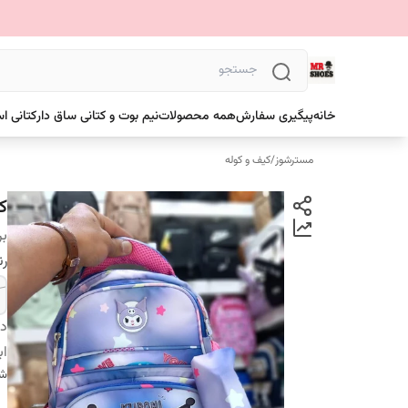
خانه
پیگیری سفارش
همه محصولات
نیم بوت و کتانی ساق دار
کتانی ا
مسترشوز
/
کیف و کوله
ک
بر
ر
دس
اب
شن