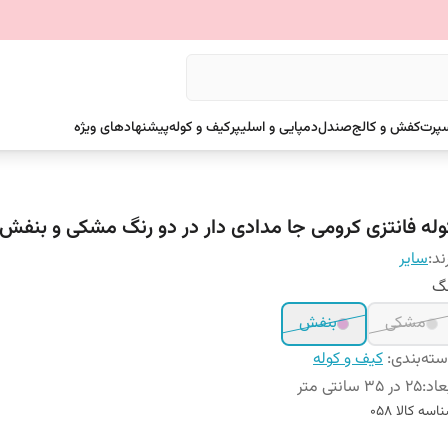
سپرت
کفش و کالج
صندل
دمپایی و اسلیپر
کیف و کوله
پیشنهادهای ویژه
وله فانتزی کرومی جا مدادی دار در دو رنگ مشکی و بنفش
ند:
سایر
نگ
مشکی
بنفش
ته‌بندی
:
کیف و کوله
عاد
:
25 در 35 سانتی متر
اسه کالا
058