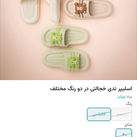
اسلیپر تدی خجالتی در دو رنگ مختلف
برند:
سایر
رنگ
سبز
کالباسی
سایز
40