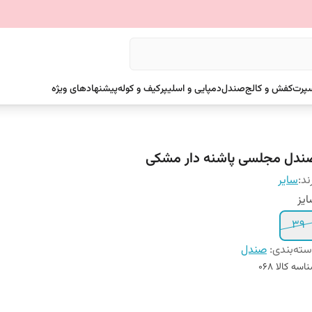
سپرت
کفش و کالج
صندل
دمپایی و اسلیپر
کیف و کوله
پیشنهادهای ویژه
ندل مجلسی پاشنه دار مشکی
ند:
سایر
یز
39
ته‌بندی
:
صندل
اسه کالا
068