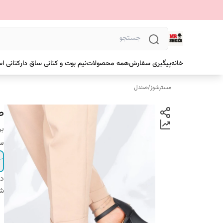
خانه
پیگیری سفارش
همه محصولات
نیم بوت و کتانی ساق دار
کتانی ا
مسترشوز
/
صندل
ص
بر
سا
دس
شن