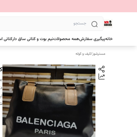
خانه
پیگیری سفارش
همه محصولات
نیم بوت و کتانی ساق دار
کتانی ا
مسترشوز
/
کیف و کوله
ک
بر
دس
اب
شن