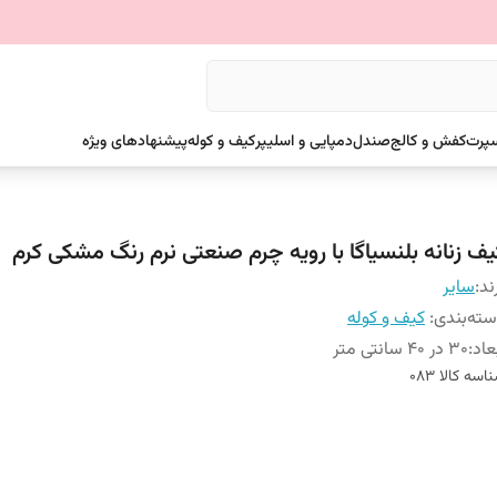
سپرت
کفش و کالج
صندل
دمپایی و اسلیپر
کیف و کوله
پیشنهادهای ویژه
یف زنانه بلنسیاگا با رویه چرم صنعتی نرم رنگ مشکی کرم
ند:
سایر
ته‌بندی
:
کیف و کوله
عاد
:
30 در 40 سانتی متر
اسه کالا
083