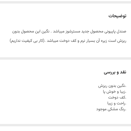
توضیحات
صندل پاپیونی محصول جدید مسترشوز میباشد . نگین این محصول بدون
ریزش است زیره آن بسیار نرم و کف دوخت میباشد .(کار بی کیفیت نداریم)
نقد و بررسی
.نگین بدون ریزش
.زیبا و خوش پا
.کف دوخت
.راحت و زیبا
.رنگ مشکی موجود