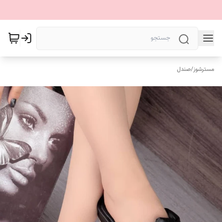
مسترشوز
/
صندل