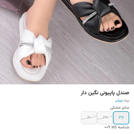
صندل پاپیونی نگین دار
برند:
سایر
سایز مشکی
40
39
37
شناسه کالا
009